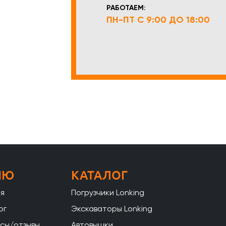
РАБОТАЕМ:
ПН-ПТ С 9:00 ДО 18:00
НЮ
КАТАЛОГ
ая
Погрузчики Lonking
ог
Экскаваторы Lonking
сы/отзывы
Автовышки