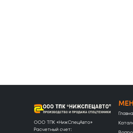
МЕ
Главн
ООО ТПК «НижСпецАвто»
Катал
Расчетный счет:
Вопро