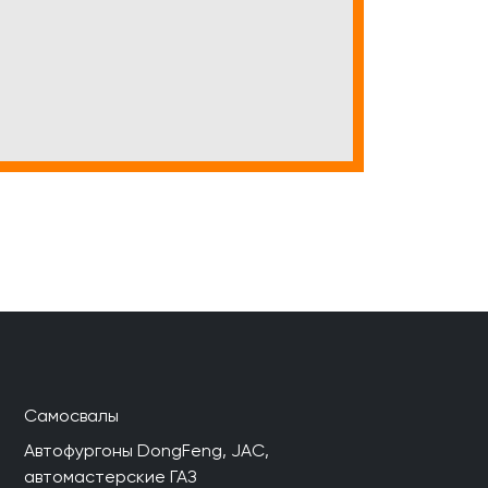
Самосвалы
Автофургоны DongFeng, JAC,
автомастерские ГАЗ