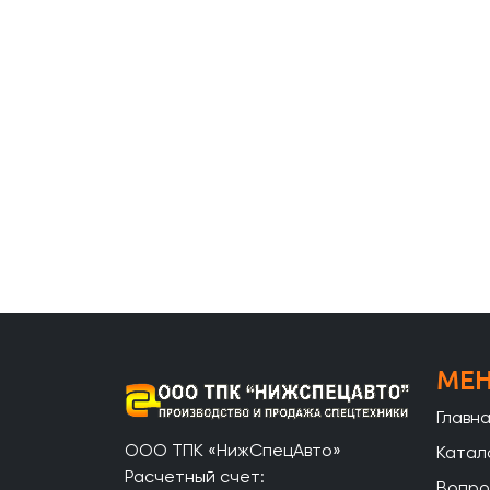
МЕ
Главн
ООО ТПК «НижСпецАвто»
Катал
Расчетный счет:
Вопро