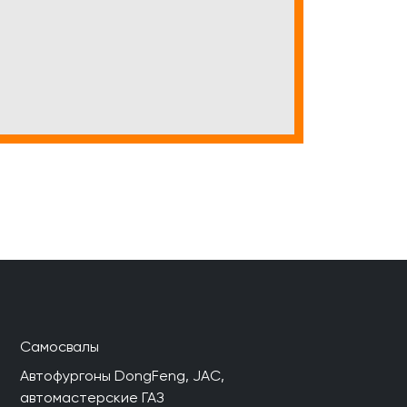
Самосвалы
Автофургоны DongFeng, JAC,
автомастерские ГАЗ