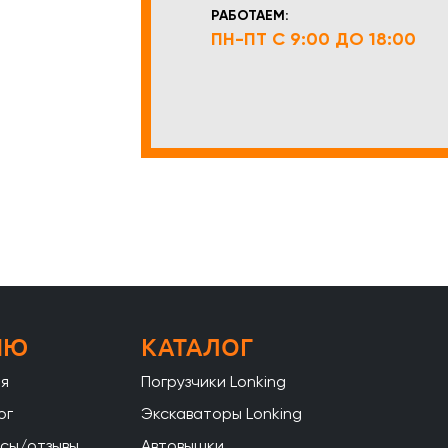
РАБОТАЕМ:
ПН-ПТ С 9:00 ДО 18:00
НЮ
КАТАЛОГ
ая
Погрузчики Lonking
ог
Экскаваторы Lonking
сы/отзывы
Автовышки