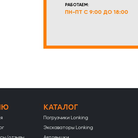
РАБОТАЕМ:
ПН-ПТ С 9:00 ДО 18:00
НЮ
КАТАЛОГ
ая
Погрузчики Lonking
ог
Экскаваторы Lonking
сы/отзывы
Автовышки