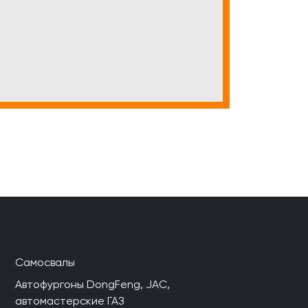
Самосвалы
Автофургоны DongFeng, JAC,
автомастерские ГАЗ