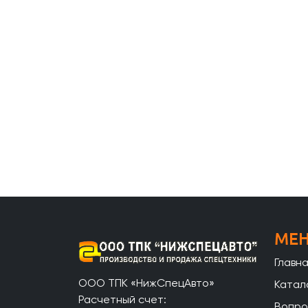
МЕ
Главн
ООО ТПК «НижСпецАвто»
Катал
Расчетный счет:
Вопро