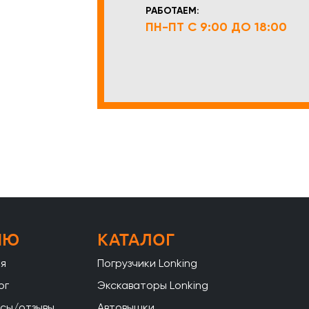
РАБОТАЕМ:
ПН-ПТ С 9:00 ДО 18:00
НЮ
КАТАЛОГ
ая
Погрузчики Lonking
ог
Экскаваторы Lonking
сы/отзывы
Автовышки