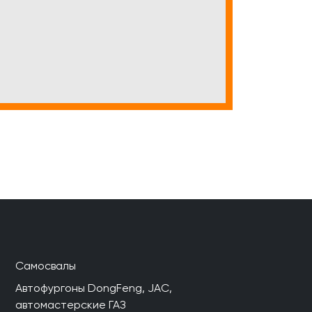
Самосвалы
Автофургоны DongFeng, JAC,
автомастерские ГАЗ