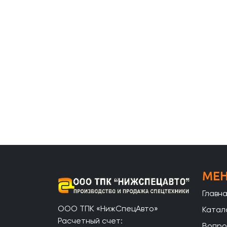
МЕ
Главн
ООО ТПК «НижСпецАвто»
Катал
Расчетный счет:
Вопро