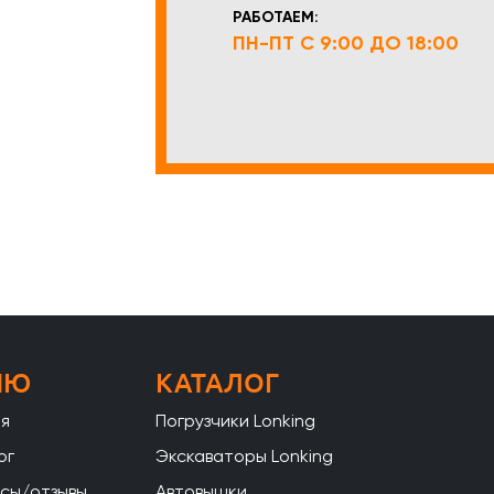
РАБОТАЕМ:
ПН-ПТ С 9:00 ДО 18:00
НЮ
КАТАЛОГ
ая
Погрузчики Lonking
ог
Экскаваторы Lonking
сы/отзывы
Автовышки