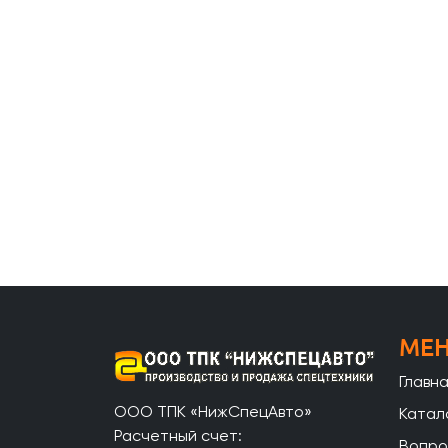
МЕ
Главн
ООО ТПК «НижСпецАвто»
Катал
Расчетный счет:
Вопро