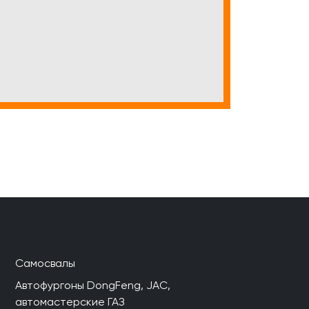
Самосвалы
Автофургоны DongFeng, JAC,
автомастерские ГАЗ