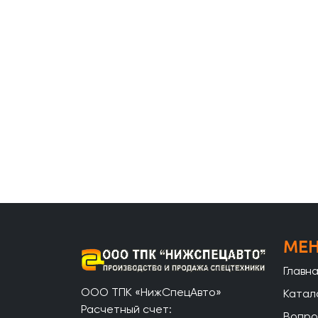
МЕ
Главн
ООО ТПК «НижСпецАвто»
Катал
Расчетный счет:
Вопро