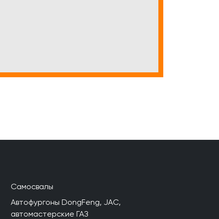
Самосвалы
Автофургоны DongFeng, JAC,
автомастерские ГАЗ