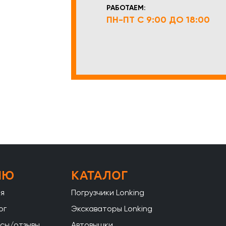
РАБОТАЕМ:
ПН-ПТ С 9:00 ДО 18:00
НЮ
КАТАЛОГ
ая
Погрузчики Lonking
ог
Экскаваторы Lonking
сы/отзывы
Автовышки