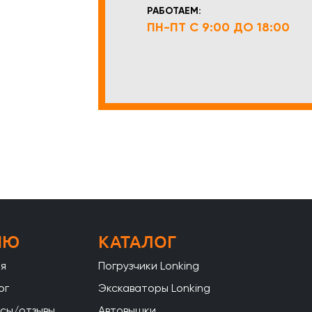
РАБОТАЕМ:
ПН-ПТ С 9:00 ДО 18:00
НЮ
КАТАЛОГ
ая
Погрузчики Lonking
ог
Экскаваторы Lonking
сы/отзывы
Автовышки