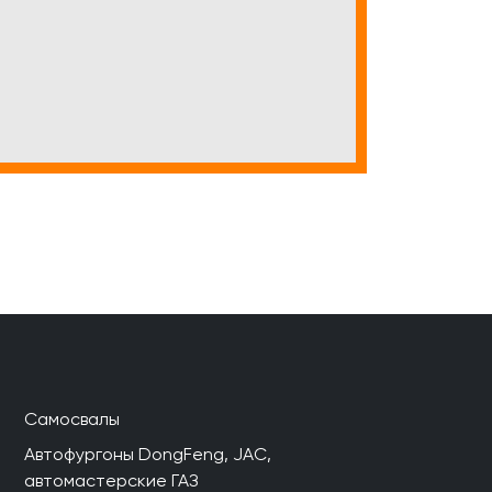
Самосвалы
Автофургоны DongFeng, JAC,
автомастерские ГАЗ