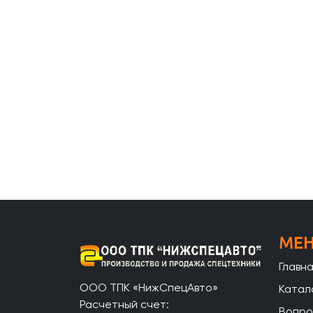
МЕ
Главн
ООО ТПК «НижСпецАвто»
Катал
Расчетный счет:
Вопро