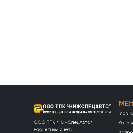
МЕ
Главн
ООО ТПК «НижСпецАвто»
Катал
Расчетный счет:
Вопро