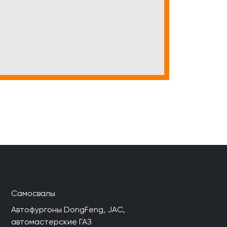
Самосвалы
Автофургоны DongFeng, JAC,
автомастерские ГАЗ