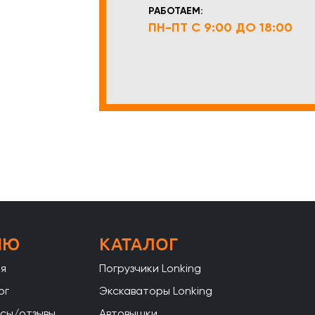
РАБОТАЕМ:
ПН-ПТ С 9:00 ДО 18:00
НЮ
КАТАЛОГ
ая
Погрузчики Lonking
ог
Экскаваторы Lonking
сы/отзывы
Автовышки