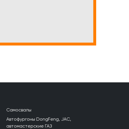
Самосвалы
Автофургоны DongFeng, JAC,
автомастерские ГАЗ