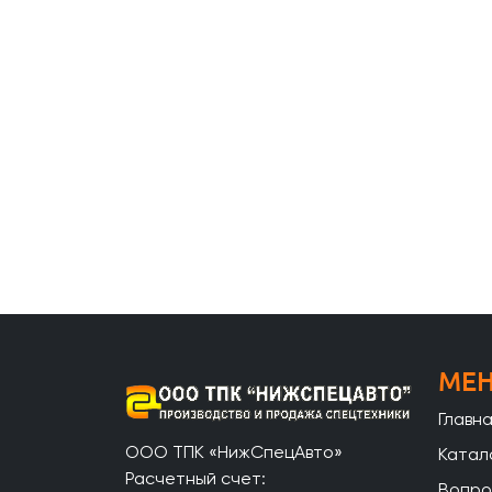
МЕ
Главн
ООО ТПК «НижСпецАвто»
Катал
Расчетный счет:
Вопро