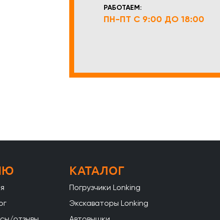
РАБОТАЕМ:
ПН-ПТ С 9:00 ДО 18:00
НЮ
КАТАЛОГ
ая
Погрузчики Lonking
ог
Экскаваторы Lonking
сы/отзывы
Автовышки