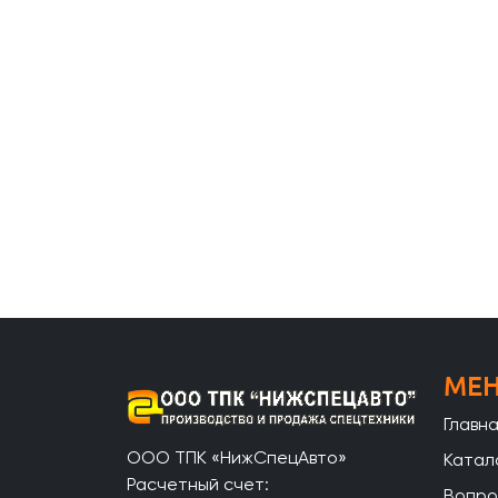
МЕ
Главн
ООО ТПК «НижСпецАвто»
Катал
Расчетный счет:
Вопро