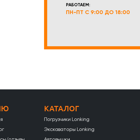
РАБОТАЕМ:
ПН-ПТ С 9:00 ДО 18:00
НЮ
КАТАЛОГ
ая
Погрузчики Lonking
ог
Экскаваторы Lonking
сы/отзывы
Автовышки