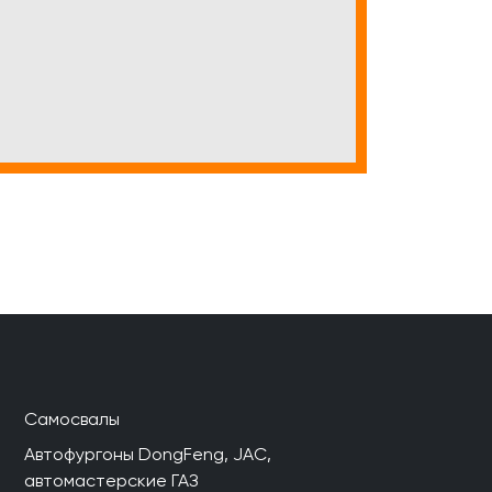
Самосвалы
Автофургоны DongFeng, JAC,
автомастерские ГАЗ