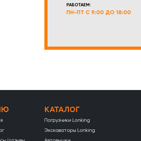
РАБОТАЕМ:
ПН-ПТ С 9:00 ДО 18:00
НЮ
КАТАЛОГ
ая
Погрузчики Lonking
ог
Экскаваторы Lonking
сы/отзывы
Автовышки