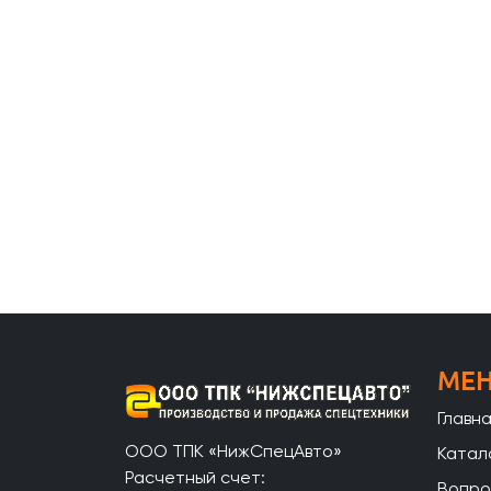
МЕ
Главн
ООО ТПК «НижСпецАвто»
Катал
Расчетный счет:
Вопро