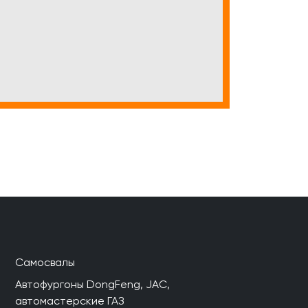
Самосвалы
Автофургоны DongFeng, JAC,
автомастерские ГАЗ