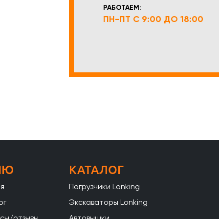
РАБОТАЕМ:
ПН-ПТ С 9:00 ДО 18:00
НЮ
КАТАЛОГ
ая
Погрузчики Lonking
ог
Экскаваторы Lonking
сы/отзывы
Автовышки