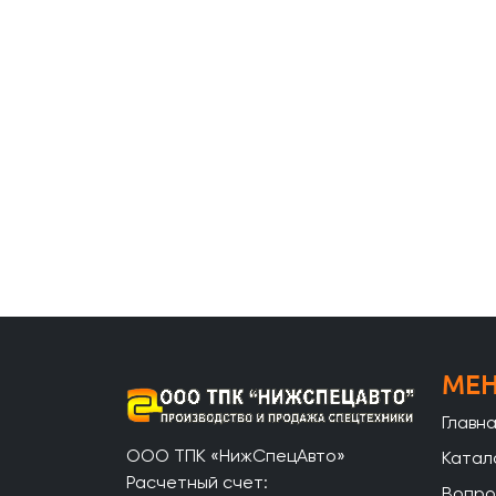
МЕ
Главн
ООО ТПК «НижСпецАвто»
Катал
Расчетный счет:
Вопро