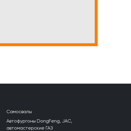
Самосвалы
Автофургоны DongFeng, JAC,
автомастерские ГАЗ