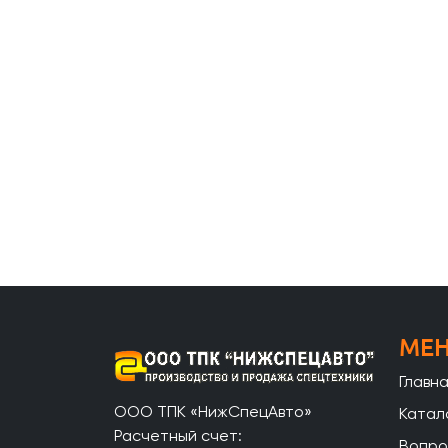
МЕ
Главн
ООО ТПК «НижСпецАвто»
Катал
Расчетный счет:
Вопро