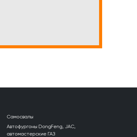
Самосвалы
Автофургоны DongFeng, JAC,
автомастерские ГАЗ