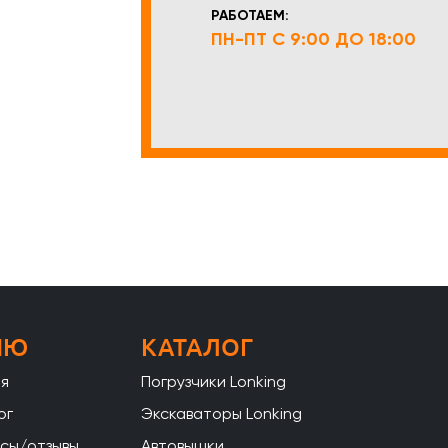
РАБОТАЕМ:
ПН-ПТ С 9:00 ДО 18:00
НЮ
КАТАЛОГ
ая
Погрузчики Lonking
ог
Экскаваторы Lonking
сы/отзывы
Автовышки