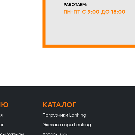
РАБОТАЕМ:
ПН-ПТ С 9:00 ДО 18:00
НЮ
КАТАЛОГ
ая
Погрузчики Lonking
ог
Экскаваторы Lonking
сы/отзывы
Автовышки