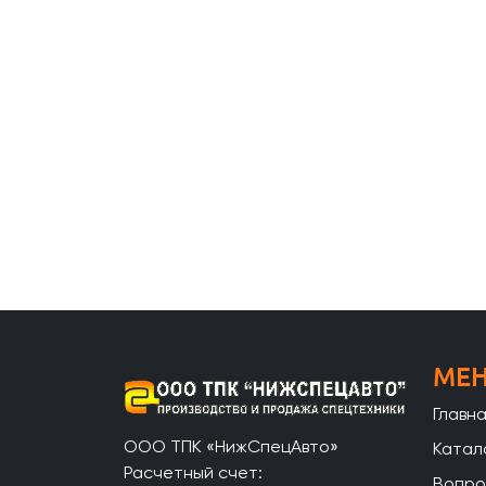
МЕ
Главн
ООО ТПК «НижСпецАвто»
Катал
Расчетный счет:
Вопро