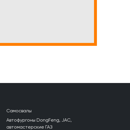
Самосвалы
Автофургоны DongFeng, JAC,
автомастерские ГАЗ