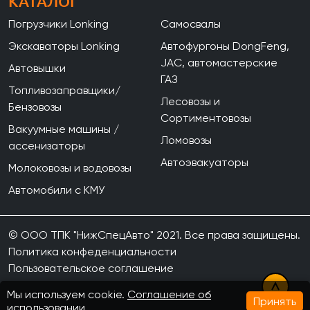
КАТАЛОГ
Погрузчики Lonking
Самосвалы
Экскаваторы Lonking
Автофургоны DongFeng,
JAC, автомастерские
Автовышки
ГАЗ
Топливозаправщики/
Лесовозы и
Бензовозы
Сортиментовозы
Вакуумные машины /
Ломовозы
ассенизаторы
Автоэвакуаторы
Молоковозы и водовозы
Автомобили с КМУ
© ООО ТПК "НижСпецАвто" 2021. Все права защищены.
Политика конфеденциальности
Пользовательское соглашение
Мы используем cookie.
Соглашение об
Принять
использовании