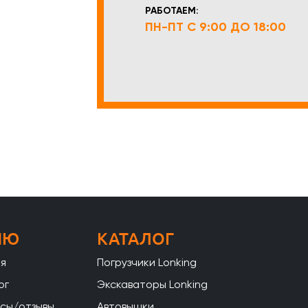
РАБОТАЕМ:
ПН-ПТ С 9:00 ДО 18:00
НЮ
КАТАЛОГ
ая
Погрузчики Lonking
ог
Экскаваторы Lonking
сы/отзывы
Автовышки