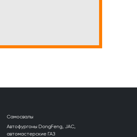
Самосвалы
Автофургоны DongFeng, JAC,
автомастерские ГАЗ