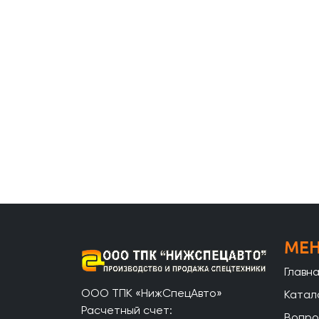
МЕ
Главн
ООО ТПК «НижСпецАвто»
Катал
Расчетный счет:
Вопро