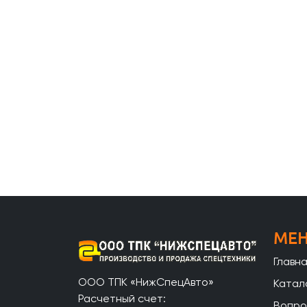
МЕ
Главн
ООО ТПК «НижСпецАвто»
Катал
Расчетный счет:
Вопро