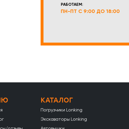
РАБОТАЕМ:
ПН-ПТ С 9:00 ДО 18:00
НЮ
КАТАЛОГ
ая
Погрузчики Lonking
ог
Экскаваторы Lonking
сы/отзывы
Автовышки