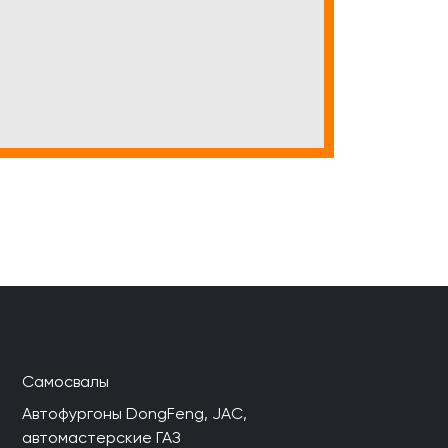
Самосвалы
Автофургоны DongFeng, JAC,
автомастерские ГАЗ