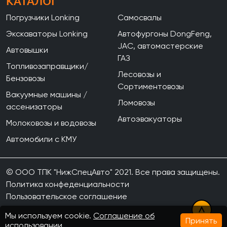
КАТАЛОГ
Погрузчики Lonking
Самосвалы
Экскаваторы Lonking
Автофургоны DongFeng,
JAC, автомастерские
Автовышки
ГАЗ
Топливозаправщики/
Лесовозы и
Бензовозы
Сортиментовозы
Вакуумные машины /
Ломовозы
ассенизаторы
Автоэвакуаторы
Молоковозы и водовозы
Автомобили с КМУ
© ООО ТПК "НижСпецАвто" 2021. Все права защищены.
Политика конфеденциальности
Пользовательское соглашение
Мы используем cookie.
Соглашение об
Принять
использовании