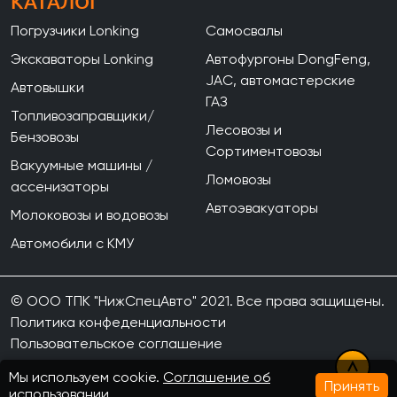
КАТАЛОГ
Погрузчики Lonking
Самосвалы
Экскаваторы Lonking
Автофургоны DongFeng,
JAC, автомастерские
Автовышки
ГАЗ
Топливозаправщики/
Лесовозы и
Бензовозы
Сортиментовозы
Вакуумные машины /
Ломовозы
ассенизаторы
Автоэвакуаторы
Молоковозы и водовозы
Автомобили с КМУ
© ООО ТПК "НижСпецАвто" 2021. Все права защищены.
Политика конфеденциальности
Пользовательское соглашение
Мы используем cookie.
Соглашение об
Принять
использовании