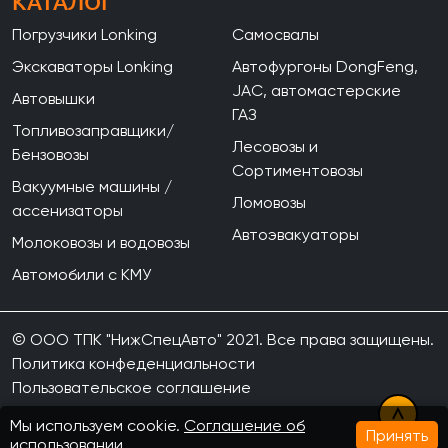
КАТАЛОГ
Погрузчики Lonking
Самосвалы
Экскаваторы Lonking
Автофургоны DongFeng,
JAC, автомастерские
Автовышки
ГАЗ
Топливозаправщики/
Лесовозы и
Бензовозы
Сортиментовозы
Вакуумные машины /
Ломовозы
ассенизаторы
Автоэвакуаторы
Молоковозы и водовозы
Автомобили с КМУ
© ООО ТПК "НижСпецАвто" 2021. Все права защищены.
Политика конфеденциальности
Пользовательское соглашение
Мы используем cookie.
Соглашение об
Принять
использовании