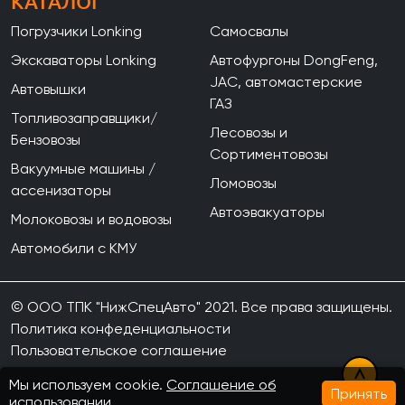
КАТАЛОГ
Погрузчики Lonking
Самосвалы
Экскаваторы Lonking
Автофургоны DongFeng,
JAC, автомастерские
Автовышки
ГАЗ
Топливозаправщики/
Лесовозы и
Бензовозы
Сортиментовозы
Вакуумные машины /
Ломовозы
ассенизаторы
Автоэвакуаторы
Молоковозы и водовозы
Автомобили с КМУ
© ООО ТПК "НижСпецАвто" 2021. Все права защищены.
Политика конфеденциальности
Пользовательское соглашение
Мы используем cookie.
Соглашение об
Принять
использовании