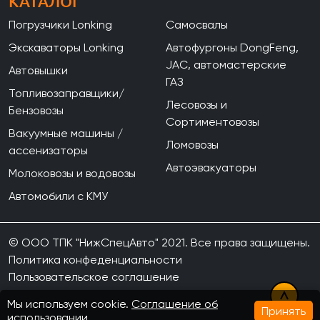
КАТАЛОГ
Погрузчики Lonking
Самосвалы
Экскаваторы Lonking
Автофургоны DongFeng,
JAC, автомастерские
Автовышки
ГАЗ
Топливозаправщики/
Лесовозы и
Бензовозы
Сортиментовозы
Вакуумные машины /
Ломовозы
ассенизаторы
Автоэвакуаторы
Молоковозы и водовозы
Автомобили с КМУ
© ООО ТПК "НижСпецАвто" 2021. Все права защищены.
Политика конфеденциальности
Пользовательское соглашение
Мы используем cookie.
Соглашение об
Принять
использовании