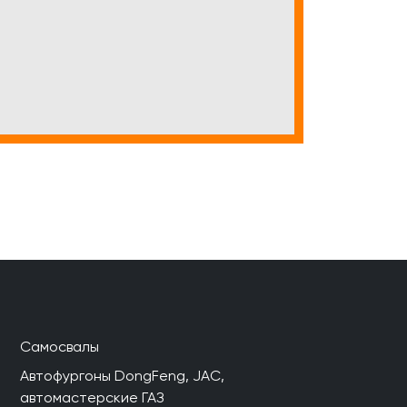
Самосвалы
Автофургоны DongFeng, JAC,
автомастерские ГАЗ