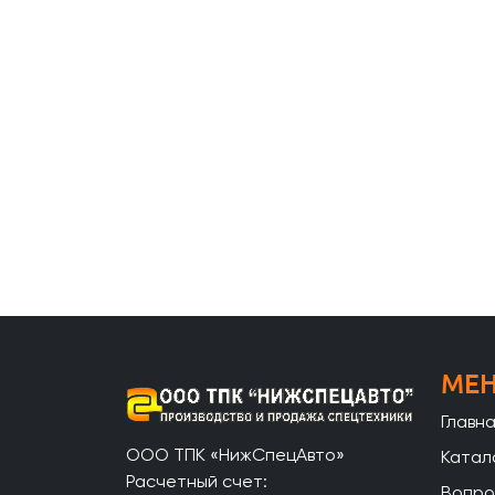
МЕ
Главн
ООО ТПК «НижСпецАвто»
Катал
Расчетный счет:
Вопро