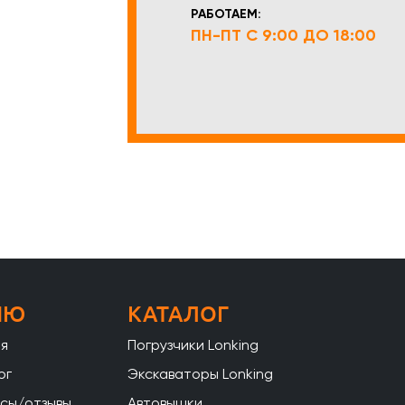
РАБОТАЕМ:
ПН-ПТ С 9:00 ДО 18:00
НЮ
КАТАЛОГ
ая
Погрузчики Lonking
ог
Экскаваторы Lonking
сы/отзывы
Автовышки