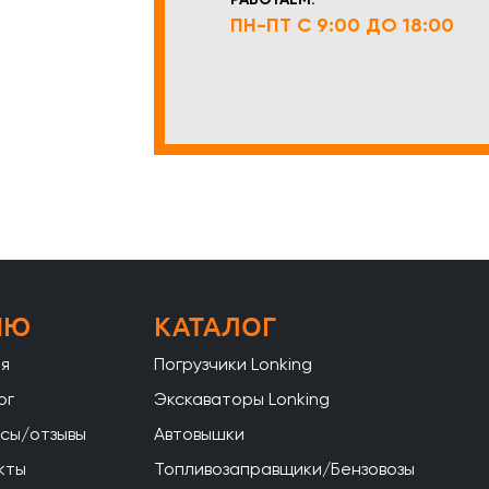
ПН-ПТ С 9:00 ДО 18:00
НЮ
КАТАЛОГ
ая
Погрузчики Lonking
ог
Экскаваторы Lonking
сы/отзывы
Автовышки
кты
Топливозаправщики/Бензовозы