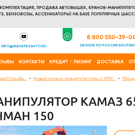
 КОМПЛЕКТАЦИЯ, ПРОДАЖА АВТОВЫШЕК, КРАНОВ-МАНИПУЛЯТ
З, БЕНЗОВОЗЫ, АССЕНИЗАТОРЫ) НА БАЗЕ ПОПУЛЯРНЫХ ШАСС
8 800 550-39-0
ЗВОНОК ПО РОССИИ БЕСПЛА
INFO@NIZHSPECAVTO.RU
ТЗЫВЫ
КОНТАКТЫ
КРЕДИТ / ЛИЗИНГ
ДОСТАВКА
ОТ
ижСпецАв...
Новые краны-манипуляторы с КМУ...
Прод
АНИПУЛЯТОР КАМАЗ 65
НМАН 150