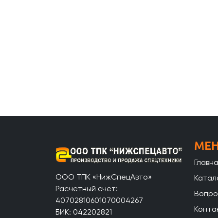
МЕ
Главн
ООО ТПК «НижСпецАвто»
Катал
Расчетный счет:
Вопро
40702810601070004267
Конта
БИК: 042202821