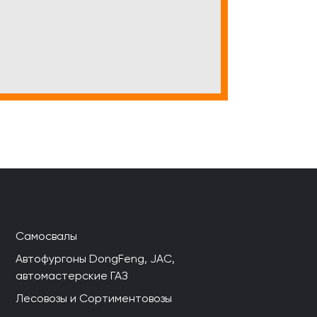
Самосвалы
Автофургоны DongFeng, JAC,
автомастерские ГАЗ
Лесовозы и Сортиментовозы