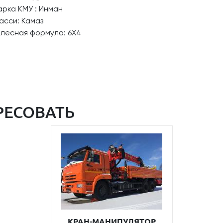
рка КМУ : Инман
асси: Камаз
олесная формула: 6Х4
РЕСОВАТЬ
КРАН-МАНИПУЛЯТОР