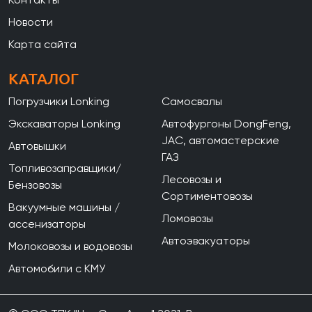
Новости
Карта сайта
КАТАЛОГ
Погрузчики Lonking
Самосвалы
Экскаваторы Lonking
Автофургоны DongFeng,
JAC, автомастерские
Автовышки
ГАЗ
Топливозаправщики/
Лесовозы и
Бензовозы
Сортиментовозы
Вакуумные машины /
Ломовозы
ассенизаторы
Автоэвакуаторы
Молоковозы и водовозы
Автомобили с КМУ