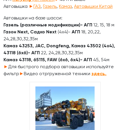
Автовышка
►
ГАЗ
,
Газель
,
Камаз
,
Автовышки Китай
Автовышки на базе шасси:
Газель (различные модификации)-
АГП
12, 15, 18 м
Газон Next, Садко Next
(4х4)-
АГП
18, 20,22,
24,28,30,32,35м
Камаз 43253, JAC, Dongfeng, Камаз 43502 (4х4),
43118 (6х6)-
АГП
22, 24,28,30,32,35м
Камаз 43118, 65115, FAW (6х6, 6х4)-
АГП
45, 54м
►
Для быстрого подбора автовышки используйте
фильтр
►
Видео отргруженной техники
здесь.