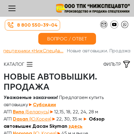
8 800 550-39-04
ВОПРОС / ОТВЕТ
 спецтехники «НижСпецАв...
Новые автовышки. Продажа
КАТАЛОГ
ФИЛЬТР
НОВЫЕ АВТОВЫШКИ.
ПРОДАЖА
Уважаемые заказчики!
Предлагаем купить
автовышку
►
Субсидии
АГП
Випо
(Беларусь)
►
12,15, 18, 22, 24, 28 м
АГП
Dasan
(Ю.Корея)
►
22, 30, 35 м
►
Обзор
автовышек Дасан Skyman
здесь
АГП
Horyong
(Ю. Корея)
►
45 м и выше